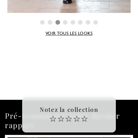
VOIR TOUS LES LOOKS
Notez la collection
Pré-commander notre dernier
☆
☆
☆
☆
☆
rapport