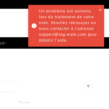
Un problème est survenu
lors du traitement de votre
note. Veuillez réessayer ou
nous contacter à l'adresse
support@tag-walk.com pour
obtenir l'aide.
 US
PRESS & EVENTS
Clear all
Review