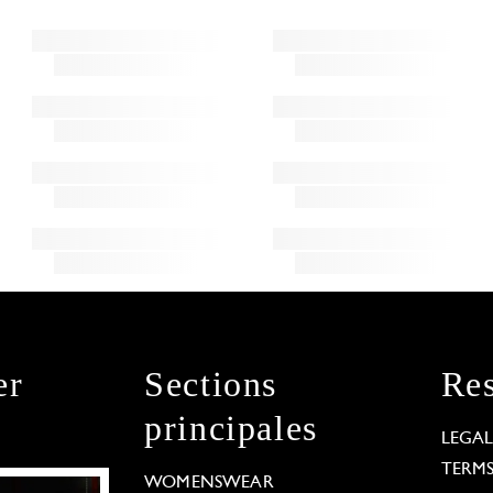
er
Sections
Res
principales
LEGA
TERM
WOMENSWEAR