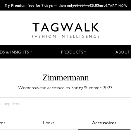
·
Try
Premium
free for 7 days — then only
€8.33/mo
€5.83/mo
START NOW
DS & INSIGHTS
PRODUCTS
ABOUT
Zimmermann
Womenswear accessories Spring/Summer 2023
Saison:
All
Ville:
All
Designer:
All
ons
Looks
Accessoires