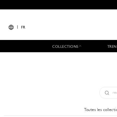
|
FR
COLLECTIONS
TREN
Type:
All
Toutes les collecti