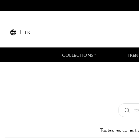
|
FR
COLLECTIONS
TREN
Type:
All
Toutes les collecti