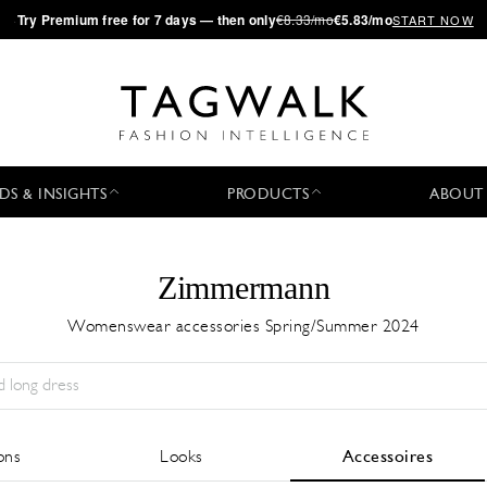
·
Try
Premium
free for 7 days — then only
€8.33/mo
€5.83/mo
START NOW
DS & INSIGHTS
PRODUCTS
ABOUT
Zimmermann
Womenswear accessories Spring/Summer 2024
Saison:
All
Ville:
All
Designer:
All
ons
Looks
Accessoires