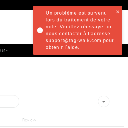
Un problème est survenu
lors du traitement de votre
note. Veuillez réessayer ou
nous contacter à l'adresse
support@tag-walk.com pour
obtenir l'aide.
 US
PRESS & EVENTS
Clear all
Review