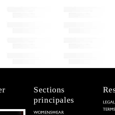
er
Sections
Res
principales
LEGA
TERM
WOMENSWEAR