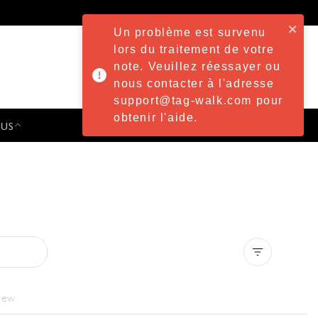
Un problème est survenu
lors du traitement de votre
note. Veuillez réessayer ou
nous contacter à l'adresse
support@tag-walk.com pour
obtenir l'aide.
 US
PRESS & EVENTS
Clear all
iew