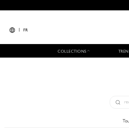
|
FR
COLLECTIONS
TREN
Type:
All
Tou