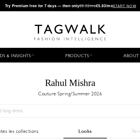
·
Try
Premium
free for 7 days — then only
€8.33/mo
€5.83/mo
START NOW
DS & INSIGHTS
PRODUCTS
ABOUT
Rahul Mishra
Couture Spring/Summer 2026
Saison:
All
Ville:
All
Designer:
All
tes les collections
Looks
Rev