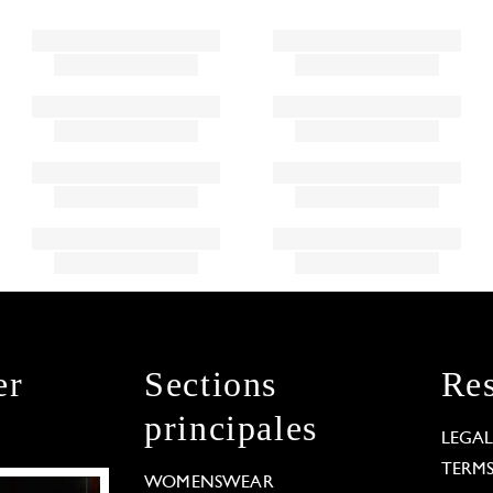
er
Sections
Res
principales
LEGA
TERM
WOMENSWEAR