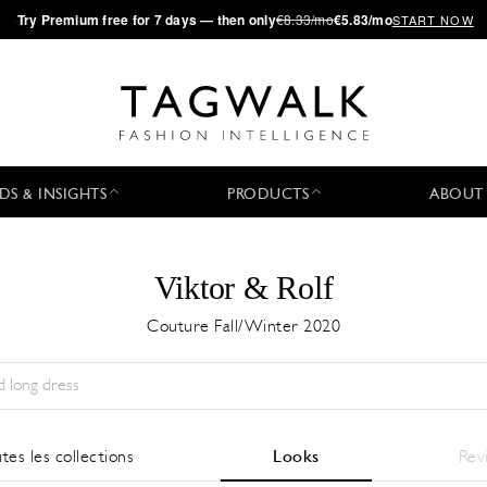
·
Try
Premium
free for 7 days — then only
€8.33/mo
€5.83/mo
START NOW
DS & INSIGHTS
PRODUCTS
ABOUT
Viktor & Rolf
Couture Fall/Winter 2020
Saison:
All
Ville:
All
Designer:
All
tes les collections
Looks
Rev