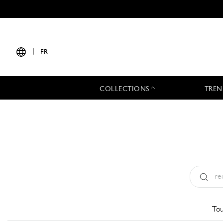
|
FR
COLLECTIONS
TREN
Type:
All
Tou