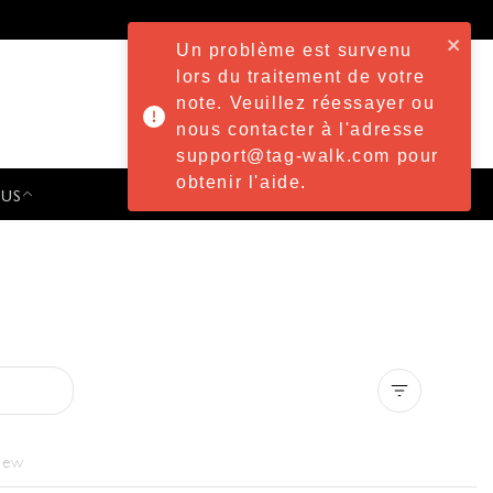
Un problème est survenu
lors du traitement de votre
note. Veuillez réessayer ou
nous contacter à l'adresse
support@tag-walk.com pour
obtenir l'aide.
 US
PRESS & EVENTS
Clear all
iew