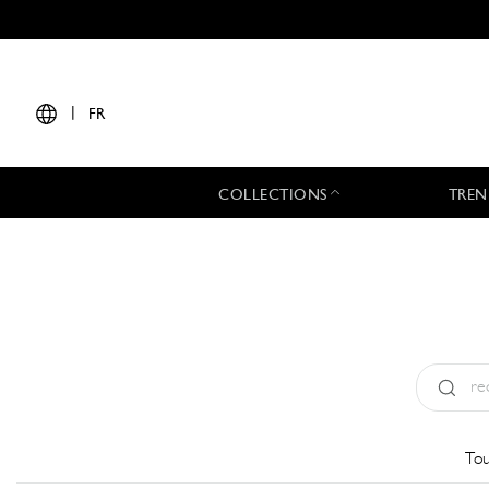
|
FR
COLLECTIONS
TREN
Type:
All
Tou