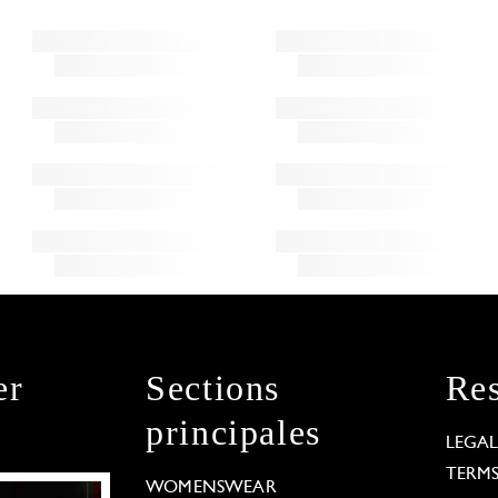
er
Sections
Res
principales
LEGA
TERM
WOMENSWEAR