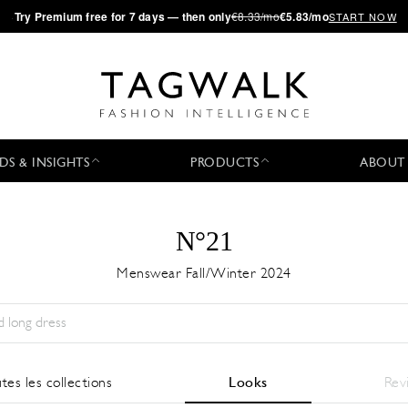
·
Try
Premium
free for 7 days — then only
€8.33/mo
€5.83/mo
START NOW
DS & INSIGHTS
PRODUCTS
ABOUT
N°21
Menswear Fall/Winter 2024
Saison:
All
Ville:
All
Designer:
All
tes les collections
Looks
Rev