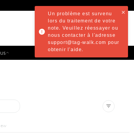
Un problème est survenu
lors du traitement de votre
note. Veuillez réessayer ou
nous contacter à l'adresse
support@tag-walk.com pour
obtenir l'aide.
 US
PRESS & EVENTS
Clear all
iew