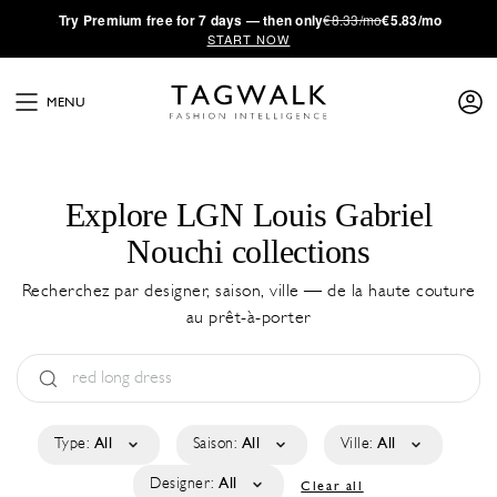
·
Try
Premium
free for 7 days — then only
€8.33/mo
€5.83/mo
START NOW
MENU
Explore LGN Louis Gabriel
Nouchi collections
Recherchez par designer, saison, ville — de la haute couture
au prêt-à-porter
Type:
All
Saison:
All
Ville:
All
Designer:
All
Clear all