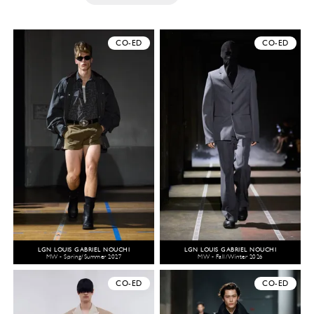
CO-ED
CO-ED
LGN LOUIS GABRIEL NOUCHI
LGN LOUIS GABRIEL NOUCHI
MW - Spring/Summer 2027
MW - Fall/Winter 2026
CO-ED
CO-ED