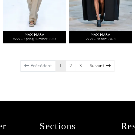
MAX MARA
MAX MARA
WW - Spring/Summer 2023
WW - Resort 2023
Précédent
1
2
3
Suivant
er
Sections
Res