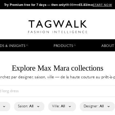
·
Try
Premium
free for 7 days — then only
€8.33/mo
€5.83/mo
START NOW
DS & INSIGHTS
PRODUCTS
ABOUT
Explore Max Mara collections
rchez par designer, saison, ville — de la haute couture au prêt-à-
Saison:
All
Ville:
All
Designer:
All