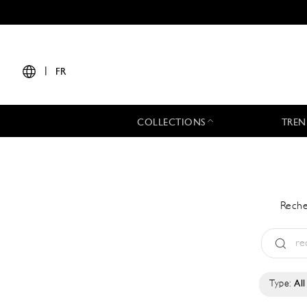
|
FR
COLLECTIONS
TREN
Reche
Type:
All