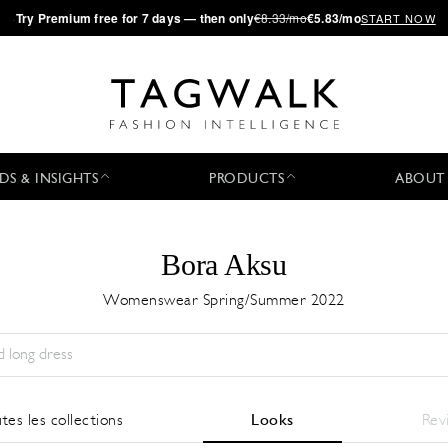
·
Try
Premium
free for 7 days — then only
€8.33/mo
€5.83/mo
START NOW
DS & INSIGHTS
PRODUCTS
ABOUT
Bora Aksu
Womenswear Spring/Summer 2022
Saison:
All
Ville:
All
Designer:
All
tes les collections
Looks
Rev