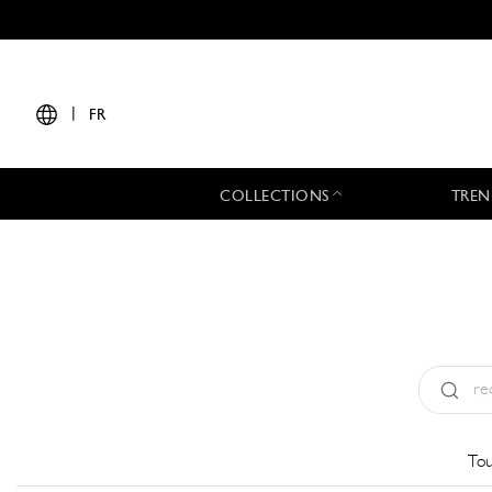
|
FR
COLLECTIONS
TREN
Type:
All
Tou