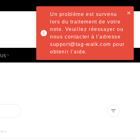
Un problème est survenu
lors du traitement de votre
note. Veuillez réessayer ou
nous contacter à l'adresse
support@tag-walk.com pour
obtenir l'aide.
 US
PRESS & EVENTS
Clear all
iew