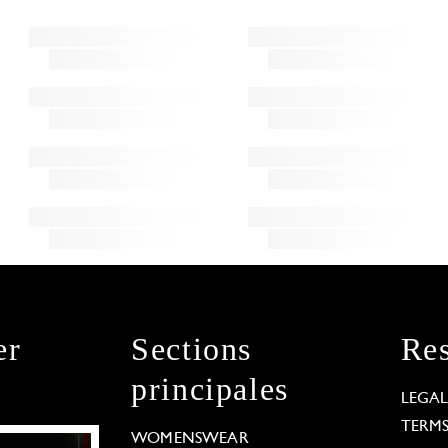
er
Sections
Res
principales
LEGA
TERM
WOMENSWEAR