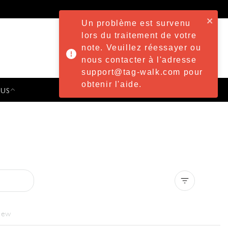
Un problème est survenu
lors du traitement de votre
note. Veuillez réessayer ou
nous contacter à l'adresse
support@tag-walk.com pour
obtenir l'aide.
 US
PRESS & EVENTS
Clear all
iew