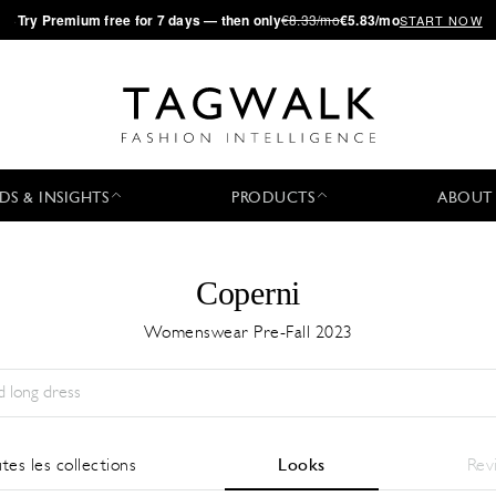
·
Try
Premium
free for 7 days — then only
€8.33/mo
€5.83/mo
START NOW
DS & INSIGHTS
PRODUCTS
ABOUT
Coperni
Womenswear Pre-Fall 2023
Saison:
All
Ville:
All
Designer:
All
tes les collections
Looks
Rev