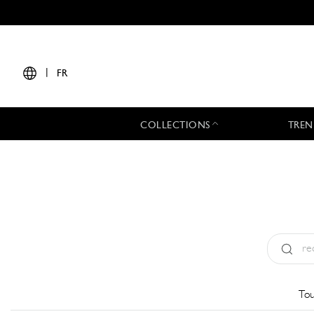
|
FR
COLLECTIONS
TREN
Type:
All
Tou