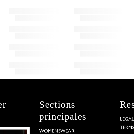
er
Sections
Res
principales
LEGA
TERM
WOMENSWEAR