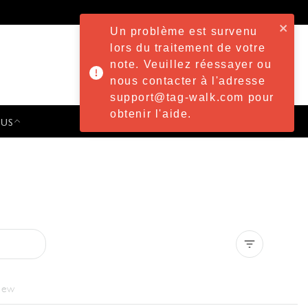
Un problème est survenu
lors du traitement de votre
note. Veuillez réessayer ou
nous contacter à l'adresse
support@tag-walk.com pour
obtenir l'aide.
 US
PRESS & EVENTS
Clear all
iew