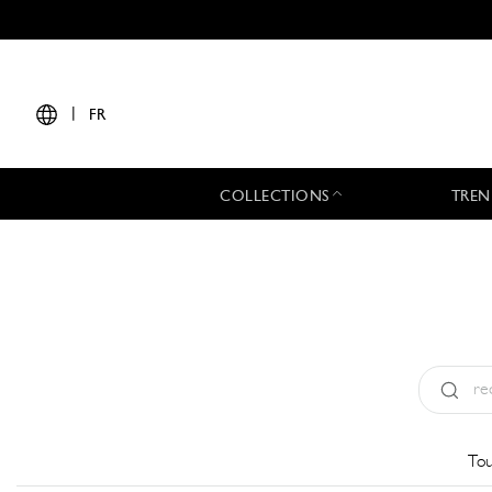
|
FR
COLLECTIONS
TREN
Type:
All
Tou