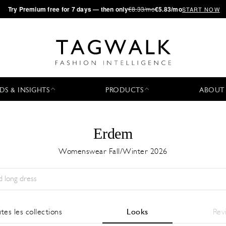
·
Try
Premium
free for 7 days — then only
€8.33/mo
€5.83/mo
START NOW
DS & INSIGHTS
PRODUCTS
ABOUT
Erdem
Womenswear Fall/Winter 2026
Saison:
All
Ville:
All
Designer:
All
tes les collections
Looks
Rev