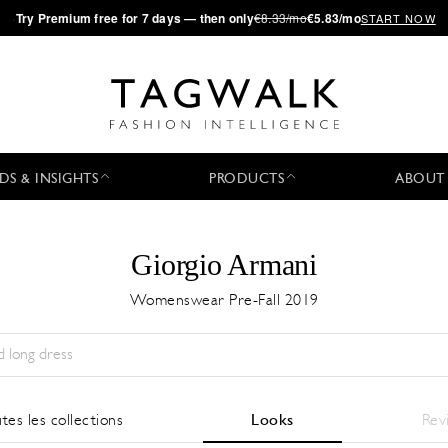
·
Try
Premium
free for 7 days — then only
€8.33/mo
€5.83/mo
START NOW
DS & INSIGHTS
PRODUCTS
ABOUT
Giorgio Armani
Womenswear Pre-Fall 2019
Saison:
All
Ville:
All
Designer:
All
tes les collections
Looks
Rev