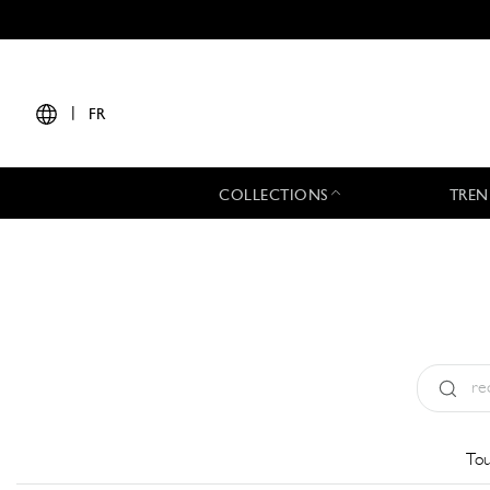
|
FR
COLLECTIONS
TREN
Type:
All
Tou