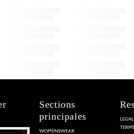
er
Sections
Res
principales
LEGA
TERM
WOMENSWEAR