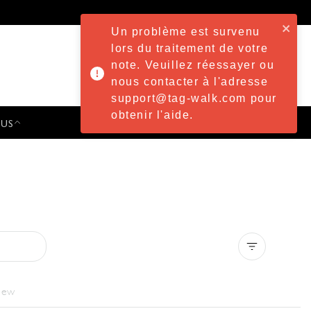
Un problème est survenu
lors du traitement de votre
note. Veuillez réessayer ou
nous contacter à l'adresse
support@tag-walk.com pour
obtenir l'aide.
 US
PRESS & EVENTS
Clear all
iew