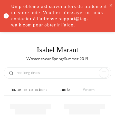
·
Try
Premium
free for 7 days — then only
€8.33/mo
€5.83/mo
Un problème est survenu lors du traitement
START NOW
de votre note. Veuillez réessayer ou nous
contacter à l'adresse support@tag-
MENU
walk.com pour obtenir l'aide.
Isabel Marant
Womenswear Spring/Summer 2019
Type:
All
Saison:
All
Ville:
All
Toutes les collections
Looks
Review
Designer:
All
Clear all