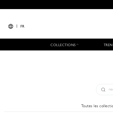
|
FR
COLLECTIONS
TREN
Type:
All
Toutes les collecti