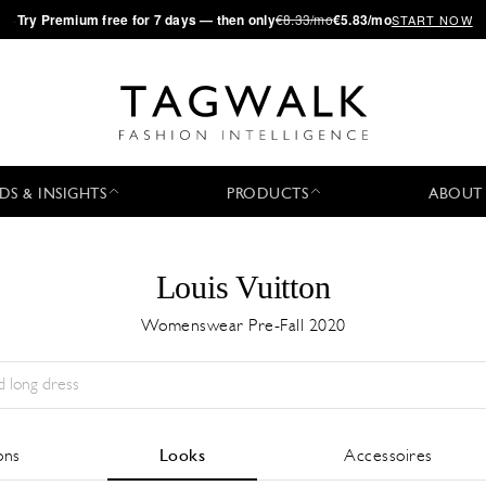
·
Try
Premium
free for 7 days — then only
€8.33/mo
€5.83/mo
START NOW
DS & INSIGHTS
PRODUCTS
ABOUT
Louis Vuitton
Womenswear Pre-Fall 2020
Saison:
All
Ville:
All
Designer:
All
ons
Looks
Accessoires