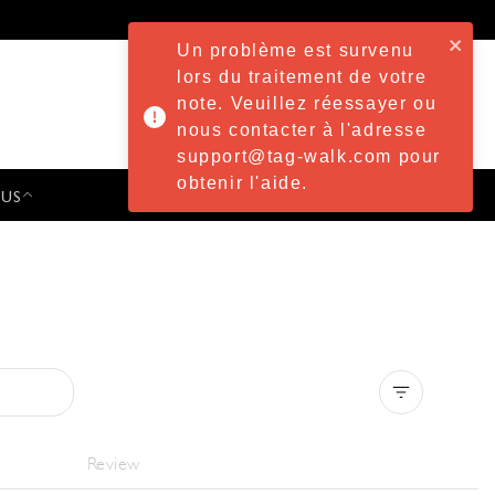
Un problème est survenu
lors du traitement de votre
note. Veuillez réessayer ou
nous contacter à l'adresse
support@tag-walk.com pour
obtenir l'aide.
 US
PRESS & EVENTS
Clear all
Review