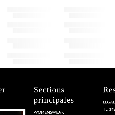
er
Sections
Res
principales
LEGA
TERM
WOMENSWEAR