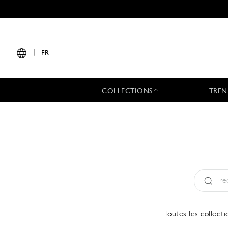
|
FR
COLLECTIONS
TREN
Type:
All
Toutes les collecti