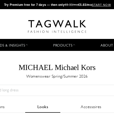
·
Try
Premium
free for 7 days — then only
€8.33/mo
€5.83/mo
START NOW
DS & INSIGHTS
PRODUCTS
ABOUT
MICHAEL Michael Kors
Womenswear Spring/Summer 2026
Saison:
All
Ville:
All
Designer:
All
ons
Looks
Accessoires