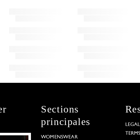
er
Sections
Res
principales
LEGA
TERM
WOMENSWEAR