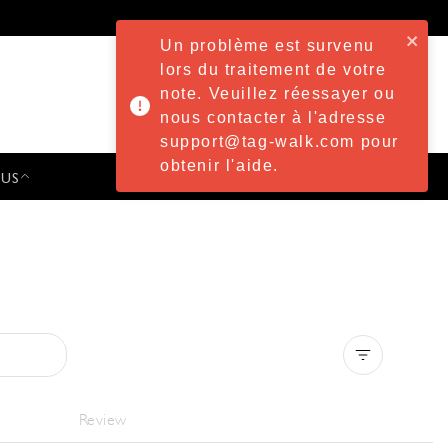
Un problème est survenu
lors du traitement de votre
note. Veuillez réessayer ou
nous contacter à l'adresse
support@tag-walk.com pour
obtenir l'aide.
 US
PRESS & EVENTS
Clear all
Review