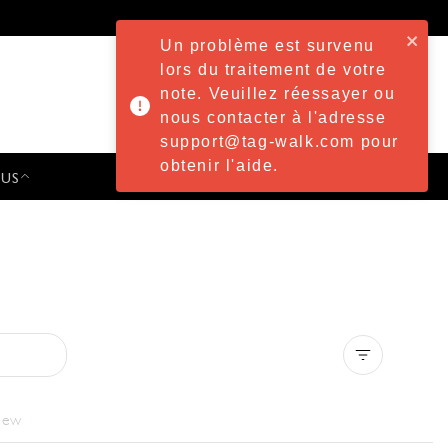
Un problème est survenu
lors du traitement de votre
note. Veuillez réessayer ou
nous contacter à l'adresse
support@tag-walk.com pour
obtenir l'aide.
 US
PRESS & EVENTS
Clear all
iew