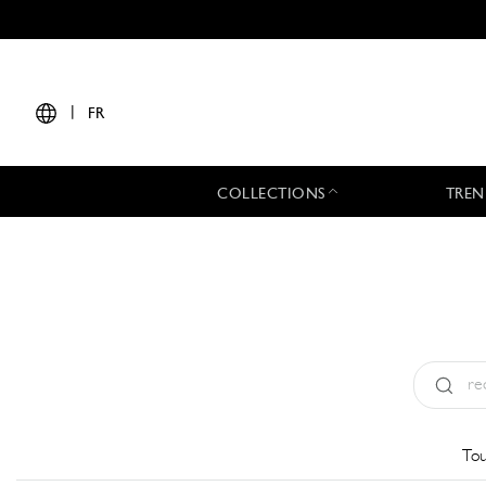
|
FR
COLLECTIONS
TREN
Type:
All
Tou