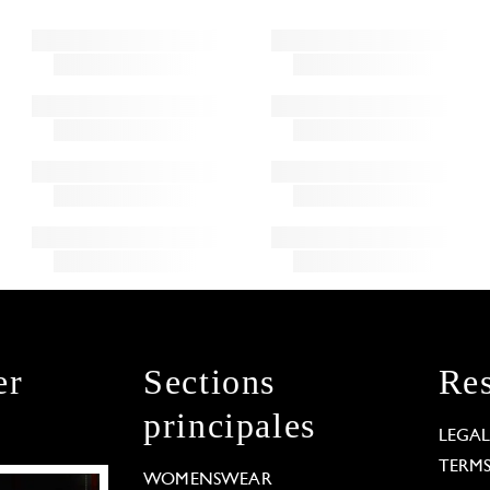
er
Sections
Res
principales
LEGA
TERM
WOMENSWEAR