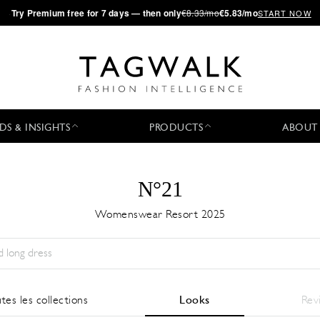
·
Try
Premium
free for 7 days — then only
€8.33/mo
€5.83/mo
START NOW
DS & INSIGHTS
PRODUCTS
ABOUT
N°21
Womenswear Resort 2025
Saison:
All
Ville:
All
Designer:
All
tes les collections
Looks
Rev