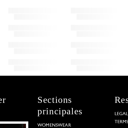
er
Sections
Res
principales
LEGA
TERM
WOMENSWEAR