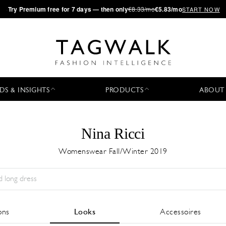
·
Try
Premium
free for 7 days — then only
€8.33/mo
€5.83/mo
START NOW
DS & INSIGHTS
PRODUCTS
ABOUT
Nina Ricci
Womenswear Fall/Winter 2019
Saison:
All
Ville:
All
Designer:
All
ons
Looks
Accessoires