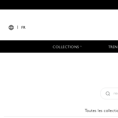
|
FR
COLLECTIONS
TREN
Type:
All
Toutes les collecti