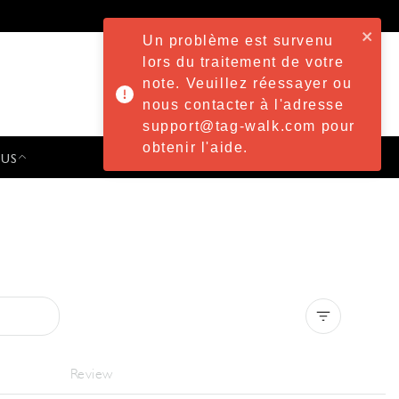
Un problème est survenu
lors du traitement de votre
note. Veuillez réessayer ou
nous contacter à l'adresse
support@tag-walk.com pour
obtenir l'aide.
 US
PRESS & EVENTS
Clear all
Review