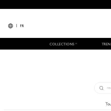
|
FR
COLLECTIONS
TREN
Type:
All
Tou