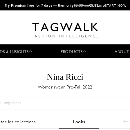
·
Try
Premium
free for 7 days — then only
€8.33/mo
€5.83/mo
START NOW
DS & INSIGHTS
PRODUCTS
ABOUT
Nina Ricci
Womenswear Pre-Fall 2022
Saison:
All
Ville:
All
Designer:
All
tes les collections
Looks
Rev