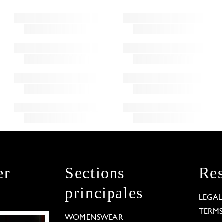
er
Sections
Res
principales
LEGA
TERM
WOMENSWEAR