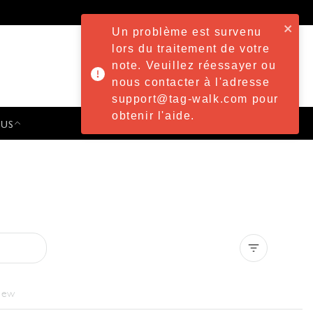
Un problème est survenu
lors du traitement de votre
note. Veuillez réessayer ou
nous contacter à l'adresse
support@tag-walk.com pour
obtenir l'aide.
 US
PRESS & EVENTS
Clear all
iew