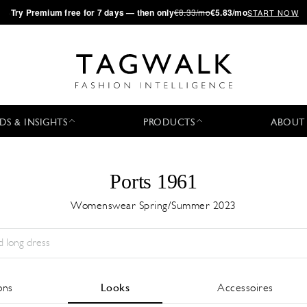
·
Try
Premium
free for 7 days — then only
€8.33/mo
€5.83/mo
START NOW
DS & INSIGHTS
PRODUCTS
ABOUT
Ports 1961
Womenswear Spring/Summer 2023
Saison:
All
Ville:
All
Designer:
All
ons
Looks
Accessoires