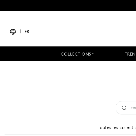
|
FR
COLLECTIONS
TREN
Type:
All
Toutes les collecti