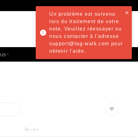
Un problème est survenu
lors du traitement de votre
note. Veuillez réessayer ou
nous contacter à l'adresse
support@tag-walk.com pour
obtenir l'aide.
 US
PRESS & EVENTS
Clear all
Review