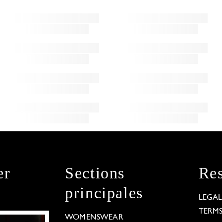
er
Sections
Res
principales
LEGA
TERM
WOMENSWEAR