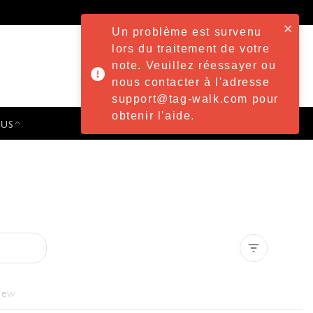
Un problème est survenu
lors du traitement de votre
note. Veuillez réessayer ou
nous contacter à l'adresse
support@tag-walk.com pour
obtenir l'aide.
 US
PRESS & EVENTS
Clear all
iew