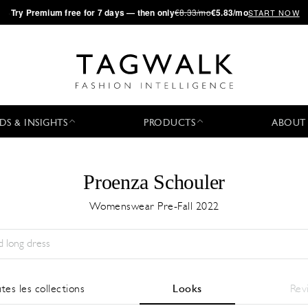
·
Try
Premium
free for 7 days — then only
€8.33/mo
€5.83/mo
START NOW
DS & INSIGHTS
PRODUCTS
ABOUT
Proenza Schouler
Womenswear Pre-Fall 2022
Saison:
All
Ville:
All
Designer:
All
tes les collections
Looks
Rev