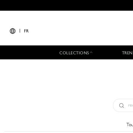
|
FR
COLLECTIONS
TREN
Type:
All
Tou