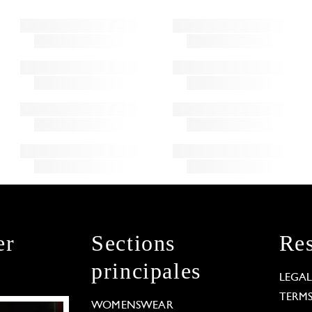
er
Sections
Res
principales
LEGA
TERM
WOMENSWEAR