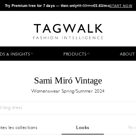
·
Try
Premium
free for 7 days — then only
€8.33/mo
€5.83/mo
START NOW
DS & INSIGHTS
PRODUCTS
ABOUT
Sami Miró Vintage
Womenswear Spring/Summer 2024
Saison:
All
Ville:
All
Designer:
All
tes les collections
Looks
Rev