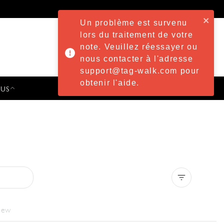
Un problème est survenu
lors du traitement de votre
note. Veuillez réessayer ou
nous contacter à l'adresse
support@tag-walk.com pour
obtenir l'aide.
 US
PRESS & EVENTS
Clear all
iew