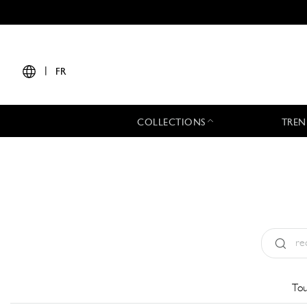
|
FR
COLLECTIONS
TREN
Type:
All
Tou