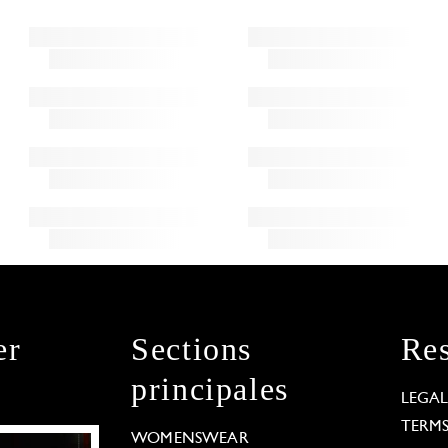
er
Sections
Res
principales
LEGA
TERM
WOMENSWEAR