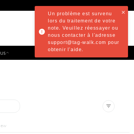
Un problème est survenu
lors du traitement de votre
note. Veuillez réessayer ou
nous contacter à l'adresse
support@tag-walk.com pour
obtenir l'aide.
 US
PRESS & EVENTS
Clear all
iew