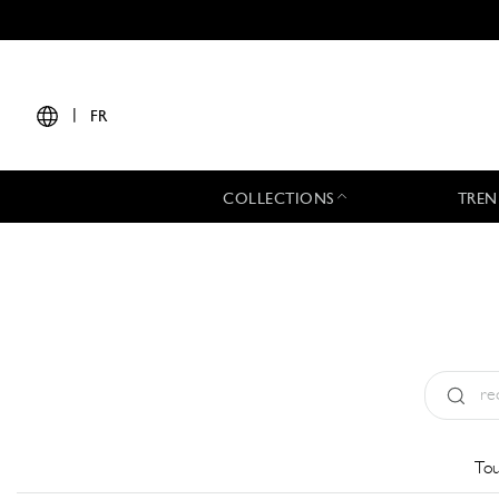
|
FR
COLLECTIONS
TREN
Type:
All
Tou