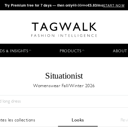
·
Try
Premium
free for 7 days — then only
€8.33/mo
€5.83/mo
START NOW
DS & INSIGHTS
PRODUCTS
ABOUT
Situationist
Womenswear Fall/Winter 2026
Saison:
All
Ville:
All
Designer:
All
tes les collections
Looks
Rev