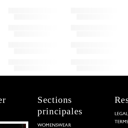
er
Sections
Res
principales
LEGA
TERM
WOMENSWEAR