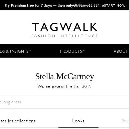
·
Try
Premium
free for 7 days — then only
€8.33/mo
€5.83/mo
START NOW
DS & INSIGHTS
PRODUCTS
ABOUT
Stella McCartney
Womenswear Pre-Fall 2019
Saison:
All
Ville:
All
Designer:
All
tes les collections
Looks
Rev