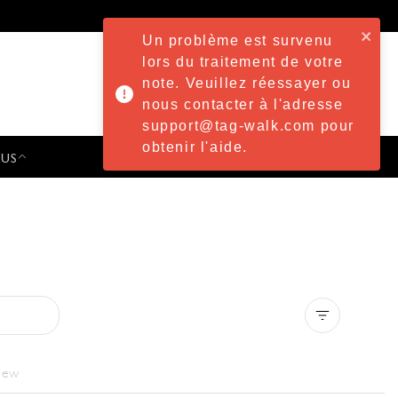
Un problème est survenu
lors du traitement de votre
note. Veuillez réessayer ou
nous contacter à l'adresse
support@tag-walk.com pour
obtenir l'aide.
 US
PRESS & EVENTS
Clear all
iew