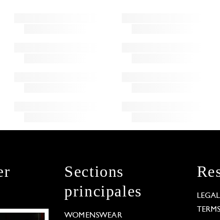
er
Sections
Res
principales
LEGA
TERM
WOMENSWEAR