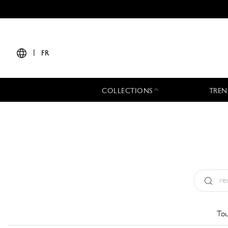
|
FR
COLLECTIONS
TREN
Type:
All
Tou