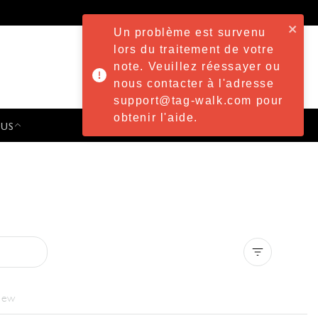
Un problème est survenu
lors du traitement de votre
note. Veuillez réessayer ou
nous contacter à l'adresse
support@tag-walk.com pour
obtenir l'aide.
 US
PRESS & EVENTS
Clear all
iew