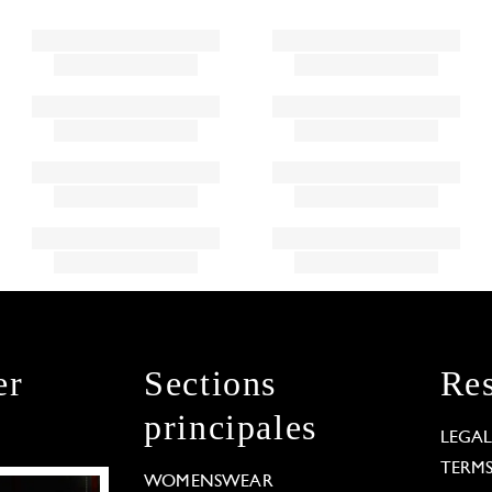
er
Sections
Res
principales
LEGA
TERM
WOMENSWEAR