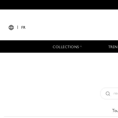
|
FR
COLLECTIONS
TREN
Type:
All
Tou