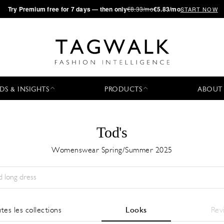
·
Try
Premium
free for 7 days — then only
€8.33/mo
€5.83/mo
START NOW
DS & INSIGHTS
PRODUCTS
ABOUT
Tod's
Womenswear Spring/Summer 2025
Saison:
All
Ville:
All
Designer:
All
tes les collections
Looks
Rev