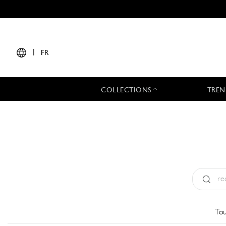
|
FR
COLLECTIONS
TREN
Type:
All
Tou