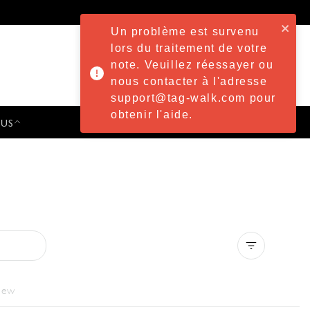
Un problème est survenu
lors du traitement de votre
note. Veuillez réessayer ou
nous contacter à l'adresse
support@tag-walk.com pour
obtenir l'aide.
 US
PRESS & EVENTS
Clear all
iew