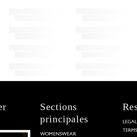
er
Sections
Res
principales
LEGA
TERM
WOMENSWEAR