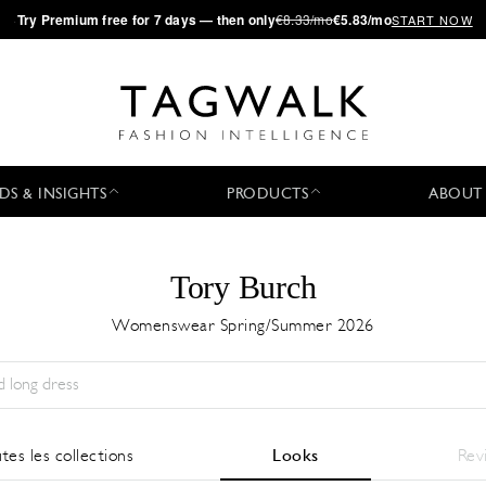
·
Try
Premium
free for 7 days — then only
€8.33/mo
€5.83/mo
START NOW
DS & INSIGHTS
PRODUCTS
ABOUT
Tory Burch
Womenswear Spring/Summer 2026
Saison:
All
Ville:
All
Designer:
All
tes les collections
Looks
Rev