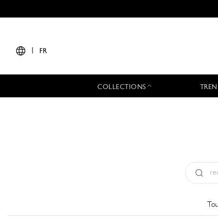
|
FR
COLLECTIONS
TREN
Type:
All
Tou