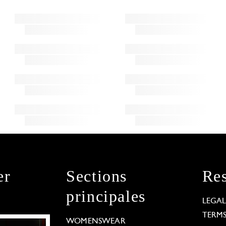
er
Sections
Res
principales
LEGA
TERM
WOMENSWEAR