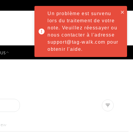
Un problème est survenu
lors du traitement de votre
note. Veuillez réessayer ou
nous contacter à l'adresse
support@tag-walk.com pour
obtenir l'aide.
 US
PRESS & EVENTS
Clear all
iew