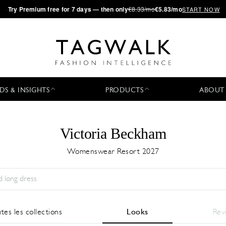
·
Try
Premium
free for 7 days — then only
€8.33/mo
€5.83/mo
START NOW
DS & INSIGHTS
PRODUCTS
ABOUT
Victoria Beckham
Womenswear Resort 2027
Saison:
All
Ville:
All
Designer:
All
tes les collections
Looks
Rev