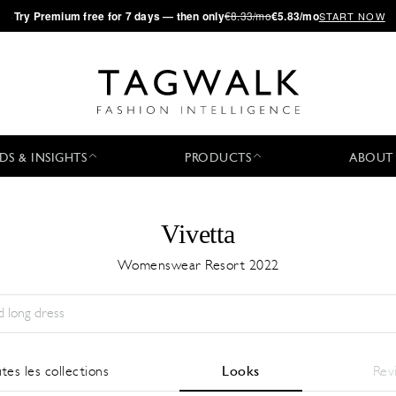
·
Try
Premium
free for 7 days — then only
€8.33/mo
€5.83/mo
START NOW
DS & INSIGHTS
PRODUCTS
ABOUT
Vivetta
Womenswear Resort 2022
Saison:
All
Ville:
All
Designer:
All
tes les collections
Looks
Rev