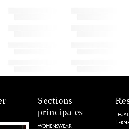
er
Sections
Res
principales
LEGA
TERM
WOMENSWEAR