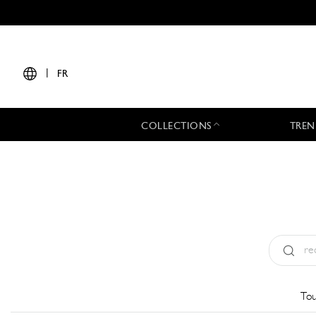
|
FR
COLLECTIONS
TREN
Type:
All
Tou