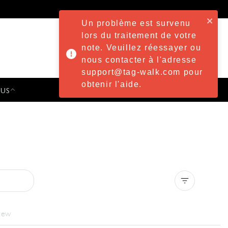
Un problème est survenu
lors du traitement de votre
note. Veuillez réessayer ou
nous contacter à l'adresse
support@tag-walk.com pour
obtenir l'aide.
 US
PRESS & EVENTS
Clear all
iew