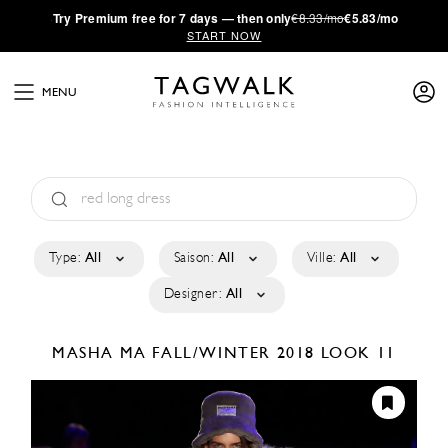
·
Try
Premium
free for 7 days — then only
€8.33/mo
€5.83/mo
START NOW
MENU
Type:
All
Saison:
All
Ville:
All
Designer:
All
MASHA MA
FALL/WINTER 2018
LOOK 11