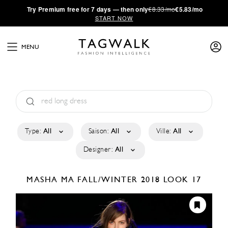
·
Try
Premium
free for 7 days — then only
€8.33/mo
€5.83/mo
START NOW
MENU
Type:
All
Saison:
All
Ville:
All
Designer:
All
MASHA MA
FALL/WINTER 2018
LOOK 17