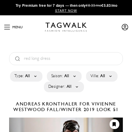
·
Try
Premium
free for 7 days — then only
€8.33/mo
€5.83/mo
START NOW
MENU
Type:
All
Saison:
All
Ville:
All
Designer:
All
ANDREAS KRONTHALER FOR VIVIENNE
WESTWOOD
FALL/WINTER 2019
LOOK 51