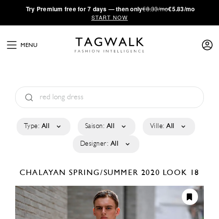
·
Try
Premium
free for 7 days — then only
€8.33/mo
€5.83/mo
START NOW
MENU
Type:
All
Saison:
All
Ville:
All
Designer:
All
CHALAYAN
SPRING/SUMMER 2020
LOOK 18