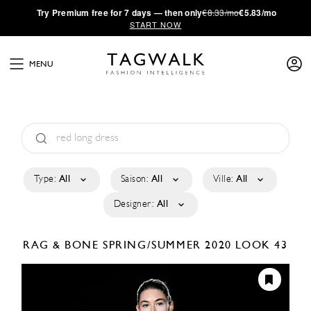
·
Try
Premium
free for 7 days — then only
€8.33/mo
€5.83/mo
START NOW
MENU
Type:
All
Saison:
All
Ville:
All
Designer:
All
RAG & BONE
SPRING/SUMMER 2020
LOOK 43