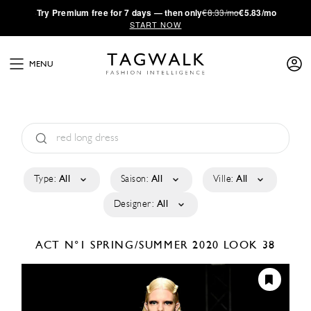
·
Try
Premium
free for 7 days — then only
€8.33/mo
€5.83/mo
START NOW
MENU
Type:
All
Saison:
All
Ville:
All
Designer:
All
ACT N°1
SPRING/SUMMER 2020
LOOK 38