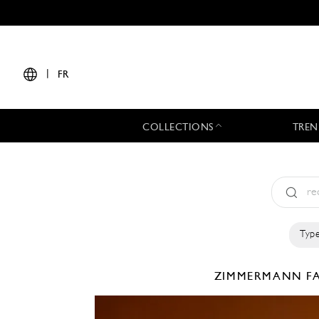
|
FR
COLLECTIONS
TREN
Type
ZIMMERMANN
F