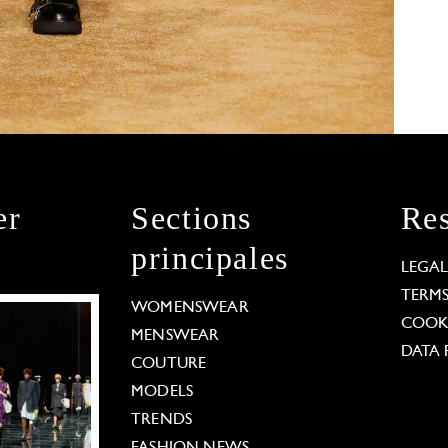
er
Sections
Res
principales
LEGA
TERM
WOMENSWEAR
COOKI
MENSWEAR
DATA 
COUTURE
MODELS
TRENDS