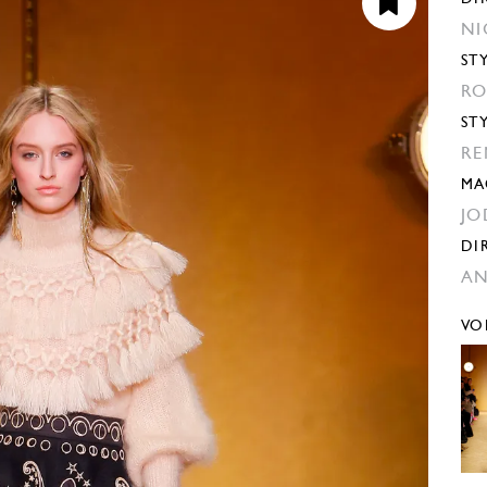
NI
ST
RO
ST
RE
MA
JO
DI
AN
VO