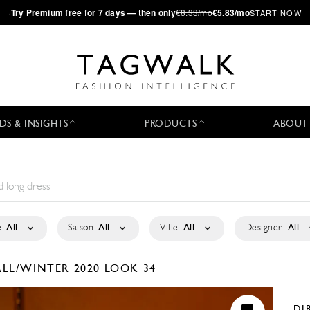
·
Try
Premium
free for 7 days — then only
€8.33/mo
€5.83/mo
START NOW
DS & INSIGHTS
PRODUCTS
ABOUT
:
All
Saison:
All
Ville:
All
Designer:
All
ALL/WINTER 2020
LOOK 34
DI