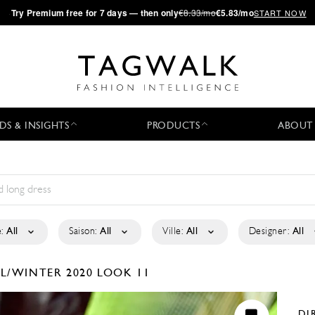
·
Try
Premium
free for 7 days — then only
€8.33/mo
€5.83/mo
START NOW
DS & INSIGHTS
PRODUCTS
ABOUT
:
All
Saison:
All
Ville:
All
Designer:
All
LL/WINTER 2020
LOOK 11
DI