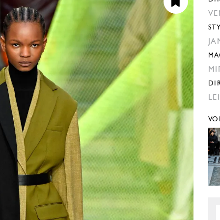
VE
ST
JA
MA
MI
DI
LE
VO