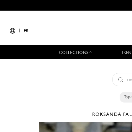
|
FR
COLLECTIONS
TREN
Type
ROKSANDA
FA