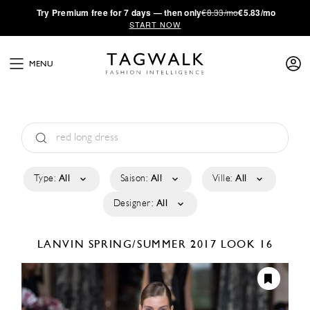
·
Try
Premium
free for 7 days — then only
€8.33/mo
€5.83/mo
START NOW
MENU
Type:
All
Saison:
All
Ville:
All
Designer:
All
LANVIN
SPRING/SUMMER 2017
LOOK 16