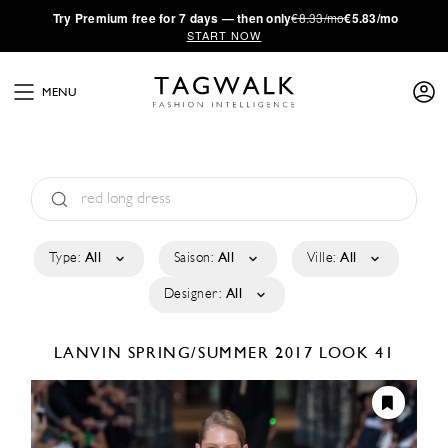
·
Try
Premium
free for 7 days — then only
€8.33/mo
€5.83/mo
START NOW
MENU
Type:
All
Saison:
All
Ville:
All
Designer:
All
LANVIN
SPRING/SUMMER 2017
LOOK 41