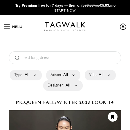
·
Try
Premium
free for 7 days — then only
€8.33/mo
€5.83/mo
START NOW
MENU
Type:
All
Saison:
All
Ville:
All
Designer:
All
MCQUEEN
FALL/WINTER 2023
LOOK 14