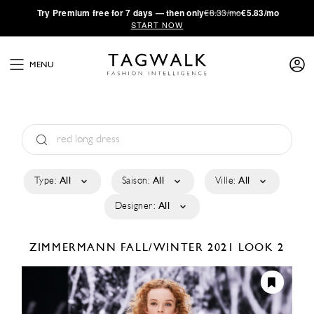
·
Try
Premium
free for 7 days — then only
€8.33/mo
€5.83/mo
START NOW
MENU
Type:
All
Saison:
All
Ville:
All
Designer:
All
ZIMMERMANN
FALL/WINTER 2021
LOOK 2