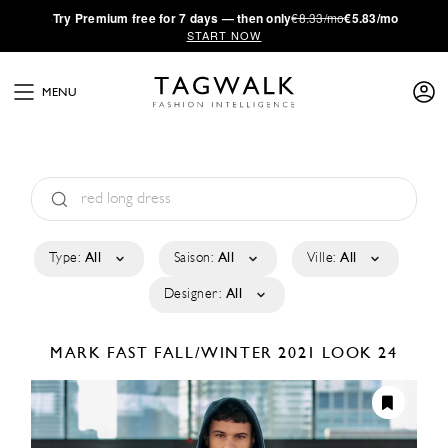
·
Try
Premium
free for 7 days — then only
€8.33/mo
€5.83/mo
START NOW
MENU
Type:
All
Saison:
All
Ville:
All
Designer:
All
MARK FAST
FALL/WINTER 2021
LOOK 24