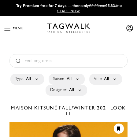
·
Try
Premium
free for 7 days — then only
€8.33/mo
€5.83/mo
START NOW
MENU
Type:
All
Saison:
All
Ville:
All
Designer:
All
MAISON KITSUNÉ
FALL/WINTER 2021
LOOK
11