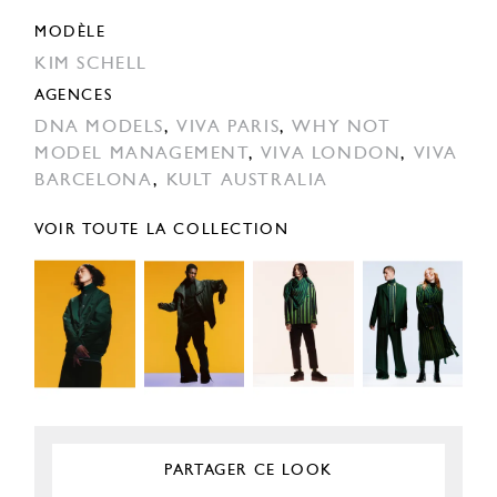
MODÈLE
KIM SCHELL
AGENCES
DNA MODELS
,
VIVA PARIS
,
WHY NOT
MODEL MANAGEMENT
,
VIVA LONDON
,
VIVA
BARCELONA
,
KULT AUSTRALIA
VOIR TOUTE LA COLLECTION
PARTAGER CE LOOK