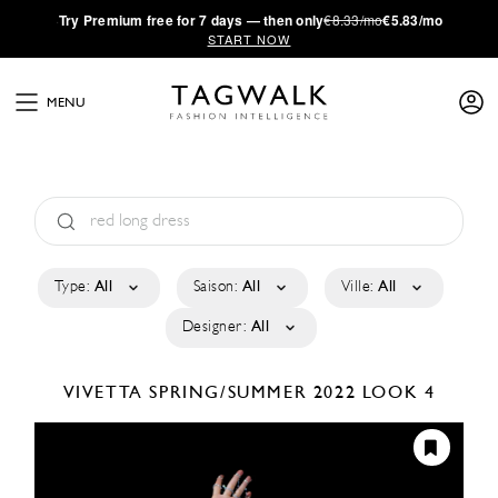
·
Try
Premium
free for 7 days — then only
€8.33/mo
€5.83/mo
START NOW
MENU
Type:
All
Saison:
All
Ville:
All
Designer:
All
VIVETTA
SPRING/SUMMER 2022
LOOK 4