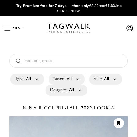
·
Try
Premium
free for 7 days — then only
€8.33/mo
€5.83/mo
START NOW
MENU
Type:
All
Saison:
All
Ville:
All
Designer:
All
NINA RICCI
PRE-FALL 2022
LOOK 6