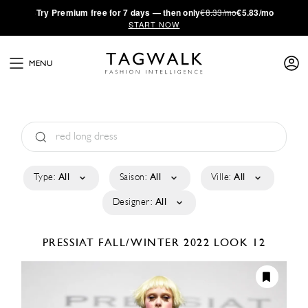
·
Try
Premium
free for 7 days — then only
€8.33/mo
€5.83/mo
START NOW
MENU
Type:
All
Saison:
All
Ville:
All
Designer:
All
PRESSIAT
FALL/WINTER 2022
LOOK 12