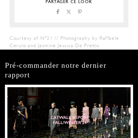
PARTAGER CE LOOK
Courtesy of N°21 // Photography by Raffaele
Cerulo and Jasmine Jessica De Pretto
Pré-commander notre dernier
rapport