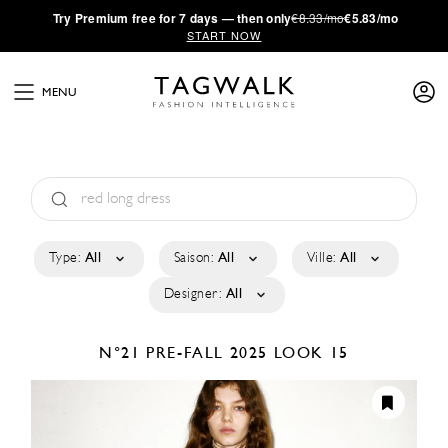
·
Try
Premium
free for 7 days — then only
€8.33/mo
€5.83/mo
START NOW
MENU
Type:
All
Saison:
All
Ville:
All
Designer:
All
N°21
PRE-FALL 2025
LOOK 15