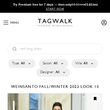
·
Try
Premium
free for 7 days — then only
€8.33/mo
€5.83/mo
START NOW
MENU
Type:
All
Saison:
All
Ville:
All
Designer:
All
WEINSANTO
FALL/WINTER 2023
LOOK 10