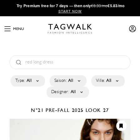
·
Try
Premium
free for 7 days — then only
€8.33/mo
€5.83/mo
START NOW
MENU
Type:
All
Saison:
All
Ville:
All
Designer:
All
N°21
PRE-FALL 2025
LOOK 27