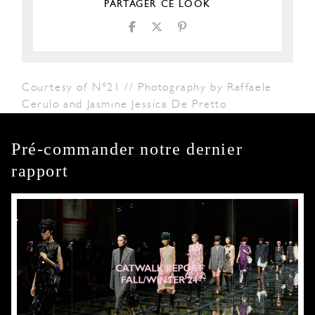
PARTAGER CE LOOK
Courtesy of N°21 // Photography by Raffaele
Cerulo and Jasmine Jessica De Pretto
Pré-commander notre dernier
rapport