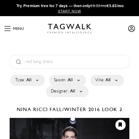
·
Try
Premium
free for 7 days — then only
€8.33/mo
€5.83/mo
START NOW
MENU
Type:
All
Saison:
All
Ville:
All
Designer:
All
NINA RICCI
FALL/WINTER 2016
LOOK 3