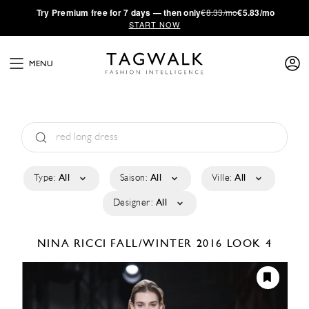
·
Try
Premium
free for 7 days — then only
€8.33/mo
€5.83/mo
START NOW
MENU
Type:
All
Saison:
All
Ville:
All
Designer:
All
NINA RICCI
FALL/WINTER 2016
LOOK 4