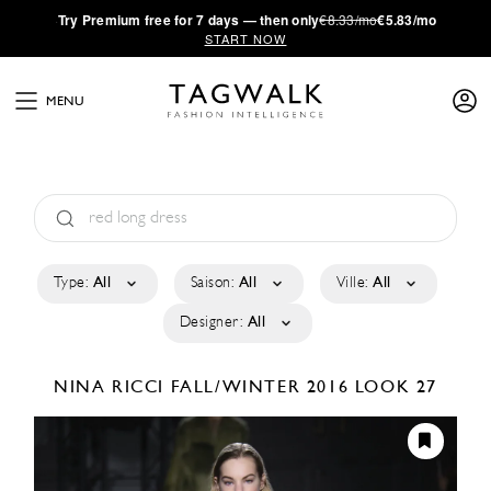
·
Try
Premium
free for 7 days — then only
€8.33/mo
€5.83/mo
START NOW
MENU
Type:
All
Saison:
All
Ville:
All
Designer:
All
NINA RICCI
FALL/WINTER 2016
LOOK 27